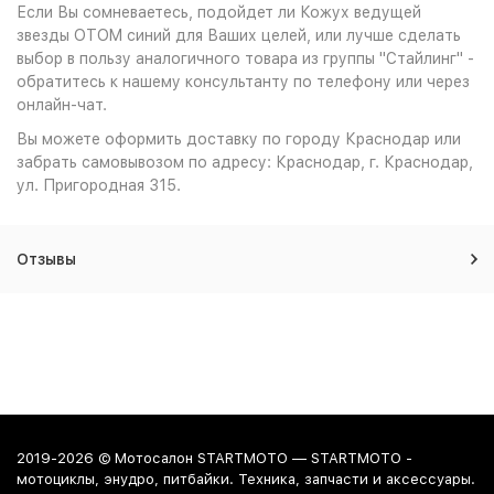
Если Вы сомневаетесь, подойдет ли Кожух ведущей
звезды OTOM синий для Ваших целей, или лучше сделать
выбор в пользу аналогичного товара из группы "Стайлинг" -
обратитесь к нашему консультанту по телефону или через
онлайн-чат.
Вы можете оформить доставку по городу Краснодар или
забрать самовывозом по адресу: Краснодар, г. Краснодар,
ул. Пригородная 315.
Отзывы
2019-2026 © Мотосалон STARTMOTO — STARTMOTO -
мотоциклы, энудро, питбайки. Техника, запчасти и аксессуары.