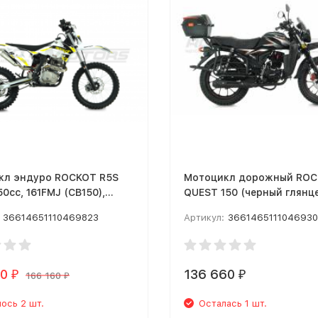
кл эндуро ROCKOT R5S
Мотоцикл дорожный RO
50cc, 161FMJ (CB150),
QUEST 150 (черный глянц
MSD (R5S)
ЭПТС) MSD
36614651110469823
Артикул:
366146511104693
50
136 660
₽
₽
166 160
₽
ось 2 шт.
Осталась 1 шт.