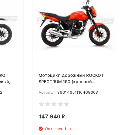
CKOT
Мотоцикл дорожный ROCKOT
евый,
SPECTRUM 150 (красный
глянцевый, ЭПТС) MSD
02
Артикул:
36614651110469303
147 940
₽
Осталась 1 шт.