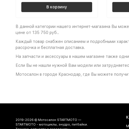
В корзину
В данной категории нашего интернет-магазина Вы может
цене от 135 750 руб..
Каждый товар снабжен описанием и подробными характе
рассрочка и бесплатная доставка.
На запчасти и аксессуары в нашем магазине также одни
Если Вы не нашли нужной Вам модели или затрудняетесь
Мотосалон в городе Краснодар, где Вы можете получить
К
2019-2026 © Мотосалон STARTMOTO —
STARTMOTO - мотоциклы, энудро, питбайки.
М