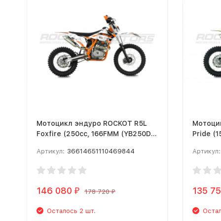
Мотоцикл эндуро ROCKOT R5L
Мотоци
Foxfire (250cc, 166FMM (YB250D),
Pride (1
19/16) MSD (R5L)
19/16) 
Артикул:
36614651110469844
Артикул:
146 080
135 7
₽
178 720
₽
Осталось 2 шт.
Остал