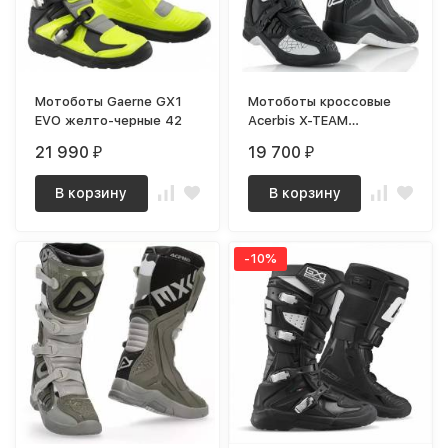
Мотоботы Gaerne GX1
Мотоботы кроссовые
EVO желто-черные 42
Acerbis X-TEAM
Black/White, (р.45)
21 990
19 700
₽
₽
В корзину
В корзину
-10%