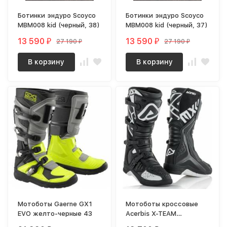
Ботинки эндуро Scoyco
Ботинки эндуро Scoyco
MBM008 kid (черный, 38)
MBM008 kid (черный, 37)
13 590
13 590
27 190
27 190
₽
₽
₽
₽
В корзину
В корзину
Мотоботы Gaerne GX1
Мотоботы кроссовые
EVO желто-черные 43
Acerbis X-TEAM
Black/White, (р.43)