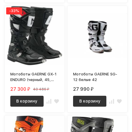
-33%
Мотоботы GAERNE GX-1
Мотоботы GAERNE SG-
ENDURO (черный, 45,
12 белые 42
040303-872-5655)
27 300
27 990
40 486
₽
₽
₽
В корзину
В корзину