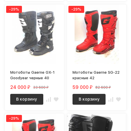
-29%
-29%
Мотоботы Gaerne GX-1
Мотоботы Gaerne SG-22
Goodyear черные 40
красные 42
24 000
59 000
33 600
82 600
₽
₽
₽
₽
В корзину
В корзину
-29%