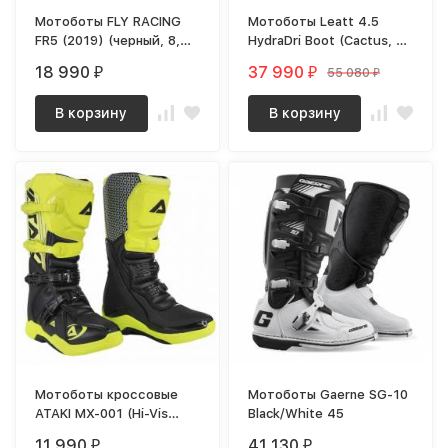
Мотоботы FLY RACING
Мотоботы Leatt 4.5
FR5 (2019) (черный, 8,
HydraDri Boot (Cactus, 7,
140126-872-7797)
2024 (3023050550))
18 990
37 990
55 080
₽
₽
₽
В корзину
В корзину
Мотоботы кроссовые
Мотоботы Gaerne SG-10
ATAKI MX-001 (Hi-Vis
Black/White 45
желтый/черный, 43,
11 990
41 130
₽
₽