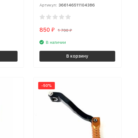
Артикул:
366146511104386
850
₽
1 700
₽
В наличии
В корзину
-50%