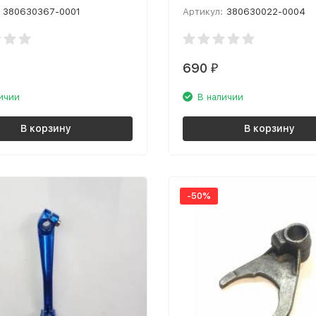
380630367-0001
Артикул:
380630022-0004
690
₽
ичии
В наличии
В корзину
В корзину
-50%