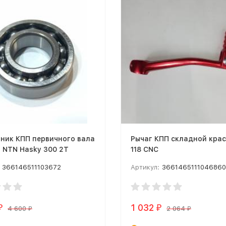
ник КПП первичного вала
Рычаг КПП складной крас
 NTN Hasky 300 2T
118 CNC
366146511103672
Артикул:
366146511104686
1 032
₽
₽
4 600
2 064
₽
₽