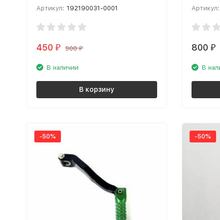
2T 192190031-0001
Артикул:
192190031-0001
Артикул:
450
800
₽
₽
900
₽
В наличии
В нал
В корзину
-50%
-50%