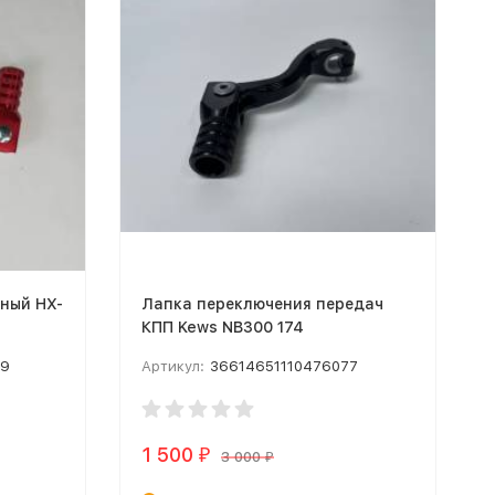
ный HX-
Лапка переключения передач
КПП Kews NB300 174
09
Артикул:
36614651110476077
1 500
₽
3 000
₽