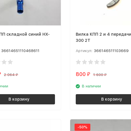
ПП складной синий HX-
Вилка КПП 2 и 4 передач
300 2T
36614651110468611
Артикул:
366146511103669
800
₽
₽
2 064
1 600
₽
₽
ичии
В наличии
В корзину
В корзину
-50%