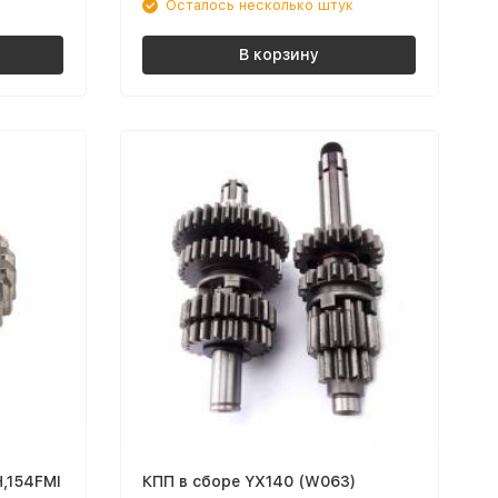
к
Осталось несколько штук
В корзину
,154FMI
КПП в сборе YX140 (W063)