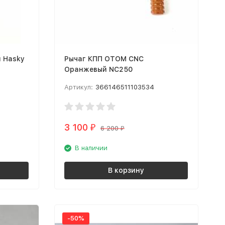
и Hasky
Рычаг КПП OTOM CNC
Оранжевый NC250
Артикул:
366146511103534
3 100
₽
6 200
₽
В наличии
В корзину
-50%