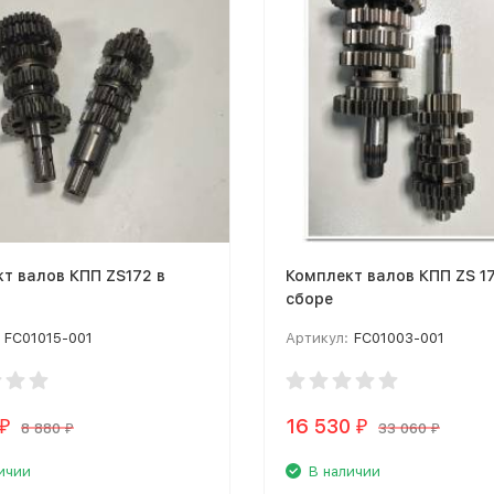
т валов КПП ZS172 в
Комплект валов КПП ZS 17
сборе
FC01015-001
Артикул:
FC01003-001
16 530
₽
₽
8 880
33 060
₽
₽
ичии
В наличии