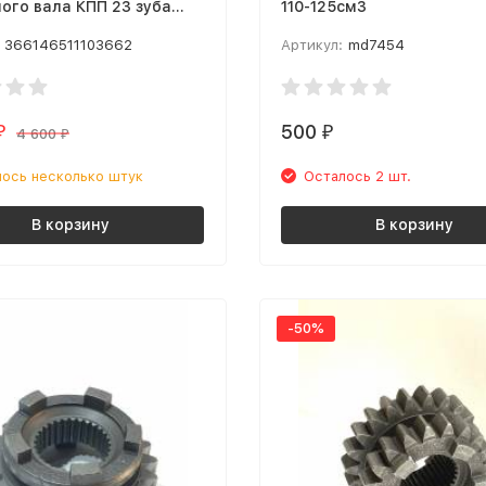
ого вала КПП 23 зуба
110-125см3
00 2T
366146511103662
Артикул:
md7454
500
₽
₽
4 600
₽
ось несколько штук
Осталось 2 шт.
В корзину
В корзину
-50%