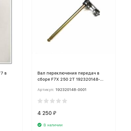
7 в
Вал переключения передач в
сборе F7X 250 2T 192320148-
0001
Артикул:
192320148-0001
4 250
₽
В наличии