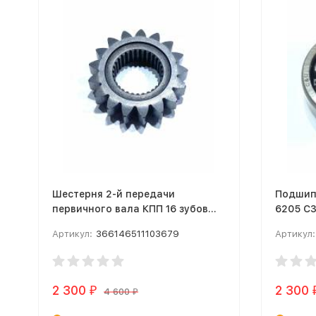
Шестерня 2-й передачи
Подшип
первичного вала КПП 16 зубов
6205 C3
Hasky 300 2T
Артикул:
366146511103679
Артикул:
2 300
2 300
₽
4 600
₽