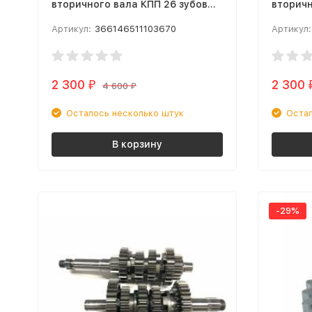
вторичного вала КПП 26 зубов
вторичн
Hasky 300 2T
Hasky 3
Артикул:
366146511103670
Артикул:
2 300
2 300
₽
4 600
₽
Осталось несколько штук
Остал
В корзину
-29%