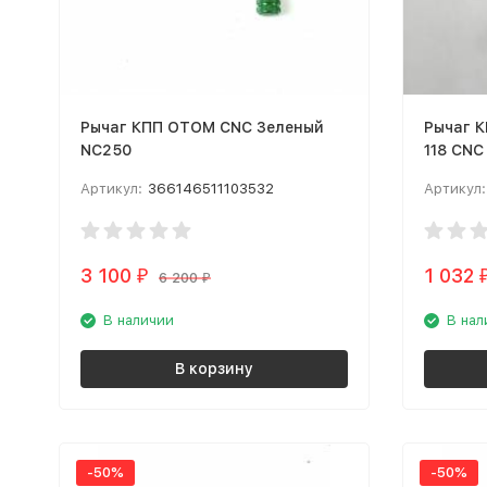
Рычаг КПП OTOM CNC Зеленый
Рычаг К
NC250
118 CNC
Артикул:
366146511103532
Артикул:
3 100
1 032
₽
6 200
₽
В наличии
В нал
В корзину
-50%
-50%