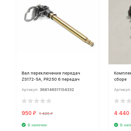
Вал переключения передач
Комплек
ZS172-5А, PR250 6 передач
сборе
Артикул:
366146511104332
Артикул:
950
4 440
₽
1 420
₽
В наличии
В нал