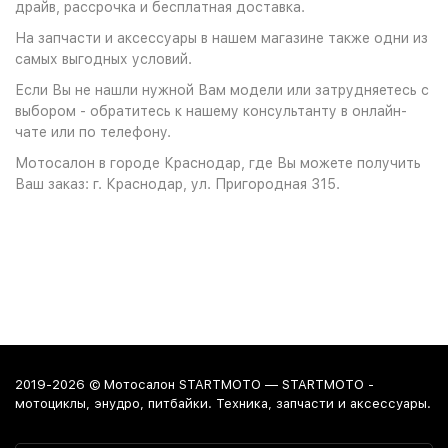
драйв, рассрочка и бесплатная доставка.
На запчасти и аксессуары в нашем магазине также одни из
самых выгодных условий.
Если Вы не нашли нужной Вам модели или затрудняетесь с
выбором - обратитесь к нашему консультанту в онлайн-
чате или по телефону.
Мотосалон в городе Краснодар, где Вы можете получить
Ваш заказ: г. Краснодар, ул. Пригородная 315.
2019-2026 © Мотосалон STARTMOTO — STARTMOTO -
мотоциклы, энудро, питбайки. Техника, запчасти и аксессуары.